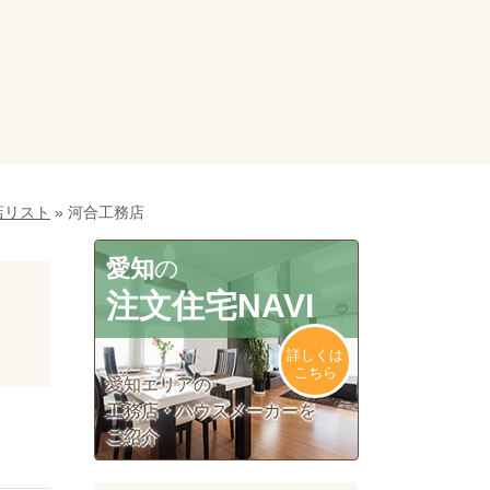
店リスト
»
河合工務店
愛知
の
注文住宅NAVI
詳しくは
こちら
愛知エリアの
工務店・ハウスメーカーを
ご紹介