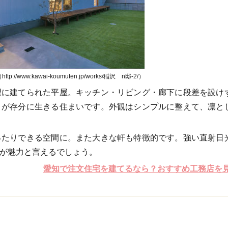
//www.kawai-koumuten.jp/works/稲沢 n邸-2/）
望に建てられた平屋。キッチン・リビング・廊下に段差を設け
トが存分に生きる住まいです。外観はシンプルに整えて、凛と
ったりできる空間に。また大きな軒も特徴的です。強い直射日
が魅力と言えるでしょう。
愛知で注文住宅を建てるなら？おすすめ工務店を