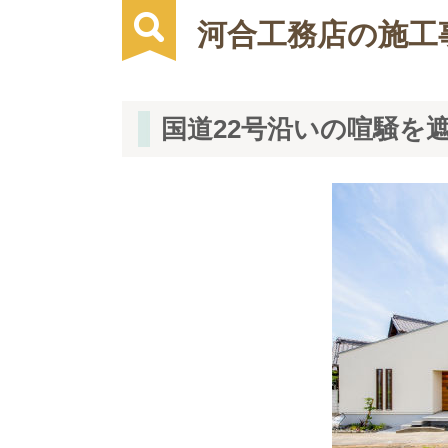
河合工務店の施工
国道22号沿いの喧騒を