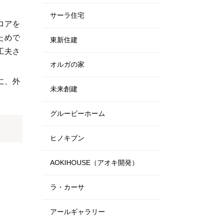
サーラ住宅
ロアを
ためで
東新住建
工夫さ
オルガの家
に、外
未来創建
グルービーホーム
ヒノキブン
AOKIHOUSE（アオキ開発）
ラ・カーサ
アールギャラリー