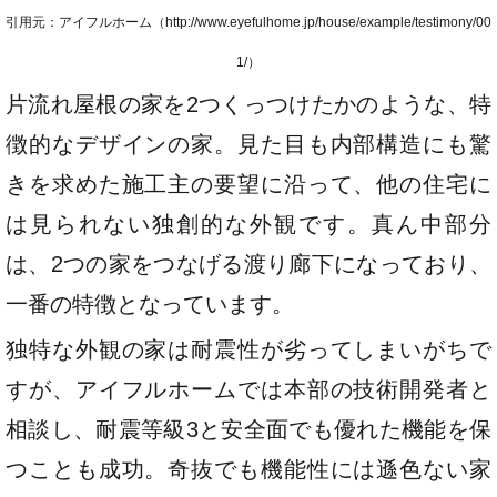
引用元：アイフルホーム（http://www.eyefulhome.jp/house/example/testimony/00
1/）
片流れ屋根の家を2つくっつけたかのような、特
徴的なデザインの家。見た目も内部構造にも驚
きを求めた施工主の要望に沿って、他の住宅に
は見られない独創的な外観です。真ん中部分
は、2つの家をつなげる渡り廊下になっており、
一番の特徴となっています。
独特な外観の家は耐震性が劣ってしまいがちで
すが、アイフルホームでは本部の技術開発者と
相談し、耐震等級3と安全面でも優れた機能を保
つことも成功。奇抜でも機能性には遜色ない家