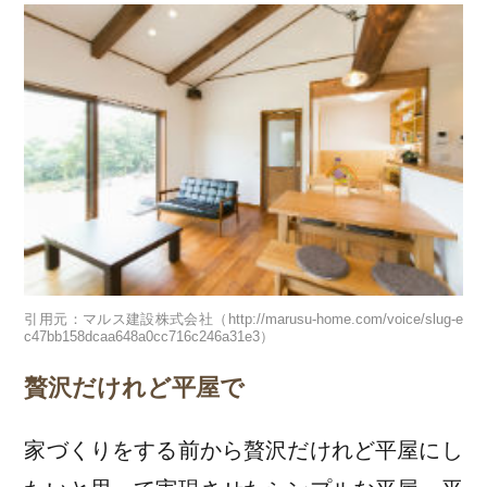
引用元：マルス建設株式会社（http://marusu-home.com/voice/slug-e
c47bb158dcaa648a0cc716c246a31e3）
贅沢だけれど平屋で
家づくりをする前から贅沢だけれど平屋にし