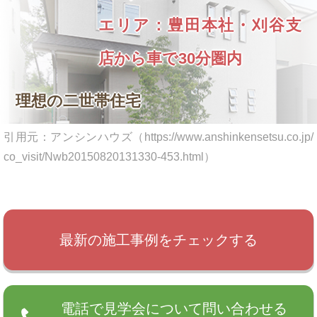
エリア：豊田本社・刈谷支
店から車で30分圏内
理想の二世帯住宅
引用元：アンシンハウズ（https://www.anshinkensetsu.co.jp/
co_visit/Nwb20150820131330-453.html）
最新の施工事例をチェックする
電話で見学会について問い合わせる