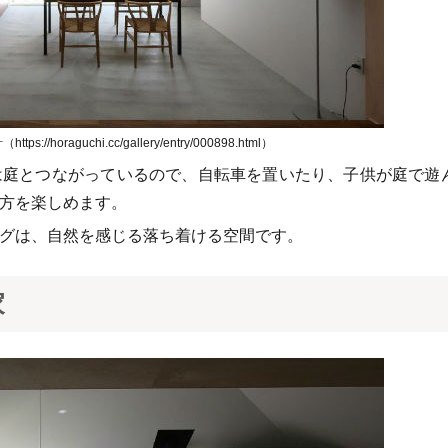
://horaguchi.cc/gallery/entry/000898.html）
は庭とつながっているので、自転車を置いたり、子供が庭で遊
方を楽しめます。
グは、自然を感じる落ち着ける空間です。
家