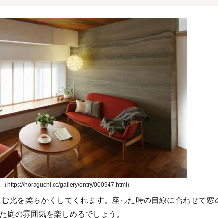
://horaguchi.cc/gallery/entry/000947.html）
込む光を柔らかくしてくれます。座った時の目線に合わせて窓
た庭の雰囲気を楽しめるでしょう。