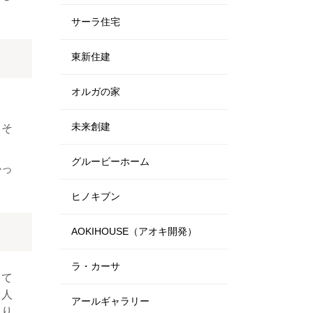
サーラ住宅
東新住建
オルガの家
未来創建
、そ
グルービーホーム
かっ
ヒノキブン
AOKIHOUSE（アオキ開発）
ラ・カーサ
して
る人
アールギャラリー
くり