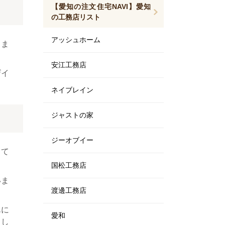
【愛知の注文住宅NAVI】愛知
の工務店リスト
アッシュホーム
りま
安江工務店
ザイ
ネイブレイン
ジャストの家
ジーオブイー
って
国松工務店
いま
渡邊工務店
んに
愛和
まし