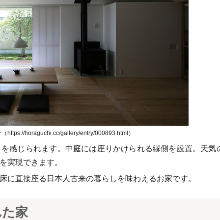
://horaguchi.cc/gallery/entry/000893.html）
りを感じられます。中庭には座りかけられる縁側を設置。天気
を実現できます。
床に直接座る日本人古来の暮らしを味わえるお家です。
れた家