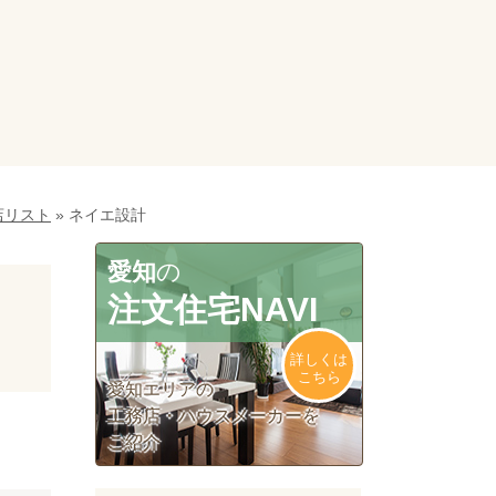
店リスト
»
ネイエ設計
愛知
の
注文住宅NAVI
詳しくは
こちら
愛知エリアの
工務店・ハウスメーカーを
ご紹介