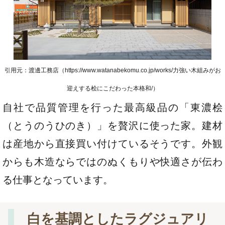
引用元：渡邊工務店（https://www.watanabekomu.co.jp/works/力強い木組みがお
迎えする桧にこだわった本格和/）
自社で品質管理を行った最高級品の「東濃桧
（とうのうひのき）」を贅沢に使った家。建材
は産地から直接買い付けているそうです。外観
からも木造ならではのぬくもりや快適さが伝わ
る仕事となっています。
白を基調としたラグジュアリ