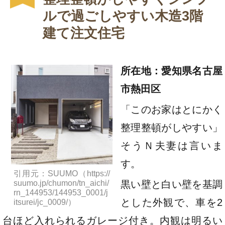
ルで過ごしやすい木造3階
建て注文住宅
所在地：愛知県名古屋
市熱田区
「このお家はとにかく
整理整頓がしやすい」
そうＮ夫妻は言いま
す。
引用元：SUUMO（https://
suumo.jp/chumon/tn_aichi/
黒い壁と白い壁を基調
rn_144953/144953_0001/j
とした外観で、車を2
itsurei/jc_0009/）
台ほど入れられるガレージ付き。内観は明るい