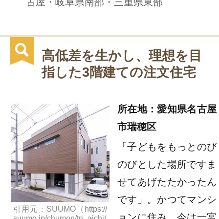
古屋・岐阜県南部・三重県東部
高低差を生かし、理想を目
指した3階建ての注文住宅
所在地：愛知県名古屋
市瑞穂区
「子どもをもっとのび
のびとした場所ですま
せてあげたたかったん
です」。かつてマンシ
引用元：SUUMO（https://
ョンに住み、今は一宮
suumo.jp/chumon/tn_aichi/