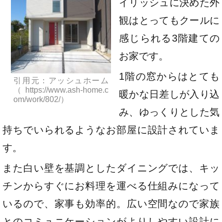
イリッシュに決めた外
観はとってもクールに
感じられる3階建ての
お家です。
1階の窓からはとても
引用元：アッシュホーム
（https://www.ash-home.c
暖かな日差しが入り込
om/work/802/）
み、ゆっくりとした気
持ちでいられるようなお部屋に設計されていま
す。
また白い壁を基調としたダイニングでは、キッ
チンからすぐにお料理を運べる仕組みになって
いるので、家事も効率的。広い空間なので家族
とのコミュニケーションがよりしやすい設計に