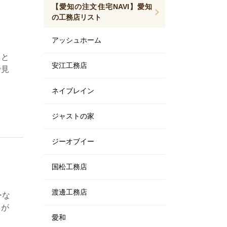
【愛知の注文住宅NAVI】愛知
の工務店リスト
アッシュホーム
スと
安江工務店
で見
ネイブレイン
ジャストの家
ジーオブイー
国松工務店
渡邊工務店
ーな
しが
愛和