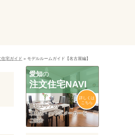
文住宅ガイド
»
モデルルームガイド【名古屋編】
愛知
の
注文住宅NAVI
詳しくは
こちら
愛知エリアの
工務店・ハウスメーカーを
ご紹介