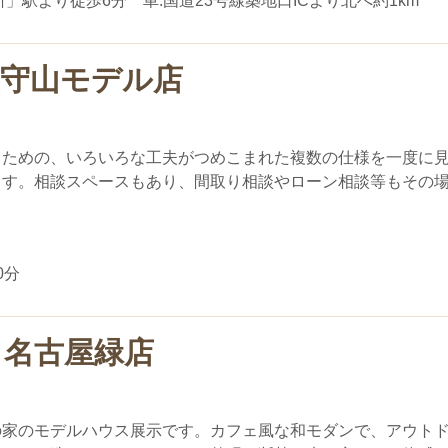
」駅より徒歩6分 車:国道23号線築地口ICより北へ約1km
屋守山モデル店
るための、いろいろな工夫がつめこまれた複数の仕様を一度に
ます。相談スペースもあり、間取り相談やローン相談等もその
0分
 名古屋緑店
の家のモデルハウス展示です。カフェ風な和モダンで、アウト