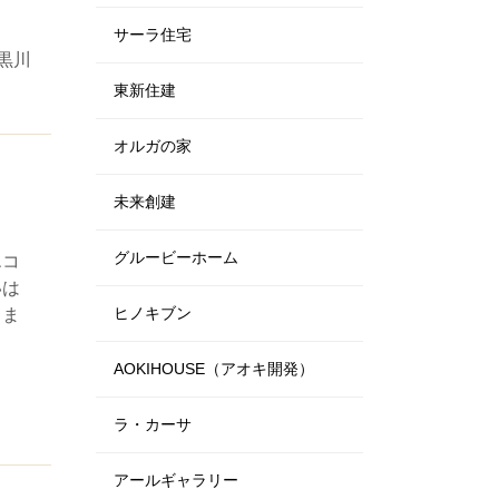
サーラ住宅
黒川
東新住建
オルガの家
未来創建
グルービーホーム
エコ
いは
ヒノキブン
きま
AOKIHOUSE（アオキ開発）
ラ・カーサ
アールギャラリー