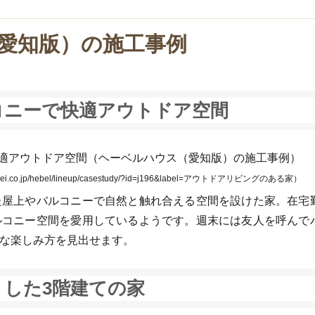
愛知版）の施工事例
コニーで快適アウトドア空間
.co.jp/hebel/lineup/casestudy/?id=j196&label=アウトドアリビングのある家）
た屋上やバルコニーで自然と触れ合える空間を設けた家。在宅
ルコニー空間を愛用しているようです。週末には友人を呼んで
な楽しみ方を見出せます。
した3階建ての家