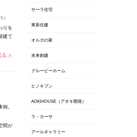
サーラ住宅
階建て）
東新住建
わりを
階建て
オルガの家
見る
未来創建
グルービーホーム
ヒノキブン
AOKIHOUSE（アオキ開発）
事例。
ラ・カーサ
空間が
アールギャラリー