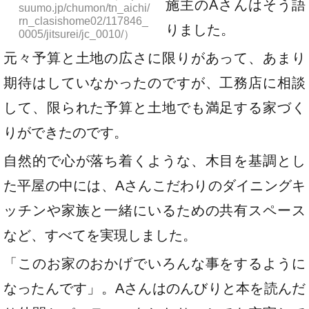
施主のAさんはそう語
suumo.jp/chumon/tn_aichi/
rn_clasishome02/117846_
りました。
0005/jitsurei/jc_0010/）
元々予算と土地の広さに限りがあって、あまり
期待はしていなかったのですが、工務店に相談
して、限られた予算と土地でも満足する家づく
りができたのです。
自然的で心が落ち着くような、木目を基調とし
た平屋の中には、Aさんこだわりのダイニングキ
ッチンや家族と一緒にいるための共有スペース
など、すべてを実現しました。
「このお家のおかげでいろんな事をするように
なったんです」。Aさんはのんびりと本を読んだ