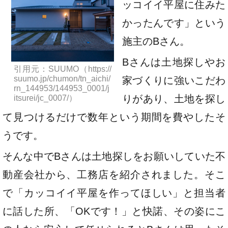
ッコイイ平屋に住みた
かったんです」という
施主のBさん。
Bさんは土地探しやお
引用元：SUUMO（https://
suumo.jp/chumon/tn_aichi/
家づくりに強いこだわ
rn_144953/144953_0001/j
りがあり、土地を探し
itsurei/jc_0007/）
て見つけるだけで数年という期間を費やしたそ
うです。
そんな中でBさんは土地探しをお願いしていた不
動産会社から、工務店を紹介されました。そこ
で「カッコイイ平屋を作ってほしい」と担当者
に話した所、「OKです！」と快諾、その姿にこ